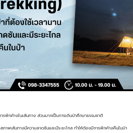
มีการพักค้างในเส้นทาง ส่วนมากเป็นการเดินป่าศึกษาธรรมชาติ
น สภาพเส้นทางมีความลาดชันและมีระยะไกล ทำให้ต้องมีการพักค้างคืนในป่า