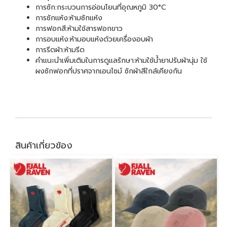
การซัก:กระบวนการอ่อนโยนที่อุณหภูมิ 30°C
การซักแห้ง:ห้ามซักแห้ง
การฟอกสี:ห้ามใช้สารฟอกขาว
การอบแห้ง:ห้ามอบแห้งด้วยเครื่องอบผ้า
การรีดผ้า:ห้ามรีด
คำแนะนำเพิ่มเติมในการดูแลรักษา:ห้ามใช้น้ำยาปรับผ้านุ่ม ใช้
ผงซักฟอกที่ปราศจากเอนไซม์ ซักผ้าสีใกล้เคียงกัน
สินค้าเกี่ยวข้อง